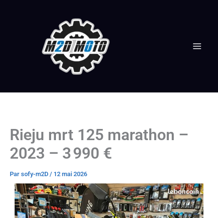
Aller
au
contenu
Rieju mrt 125 marathon –
2023 – 3 990 €
Par
sofy-m2D
/
12 mai 2026