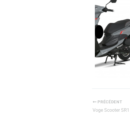
PRÉCÉDENT
Voge Scooter SR1