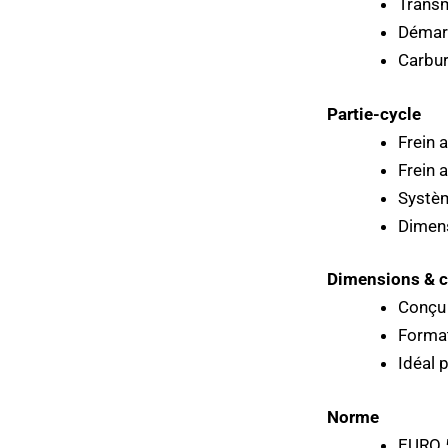
Transm
Démarr
Carbur
Partie-cycle
Frein 
Frein 
Systèm
Dimens
Dimensions & c
Conçu 
Format
Idéal 
Norme
EURO 