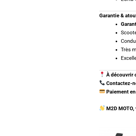
Garantie & atou
Garant
Scoote
Condui
Très m
Excell
À découvrir
Contactez-no
Paiement en 
M2D MOTO, vo