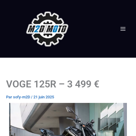
Aller
au
contenu
VOGE 125R – 3 499 €
Par
sofy-m2D
/
21 juin 2025